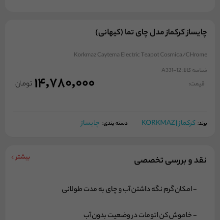
چایساز کرکماز مدل چای تما (کیهانی)
Korkmaz Caytema Electric Teapot Cosmica/CHrome
شناسه کالا:
A331-12
14,780,000
تومان
قیمت:
کرکماز | KORKMAZ
چایساز
برند:
دسته بندی:
بیشتر
نقد و بررسی تخصصی
- امکان گرم نگه داشتن آب و چای به مدت طولانی
- خاموش کن اتومات در وضعیت بدون آب