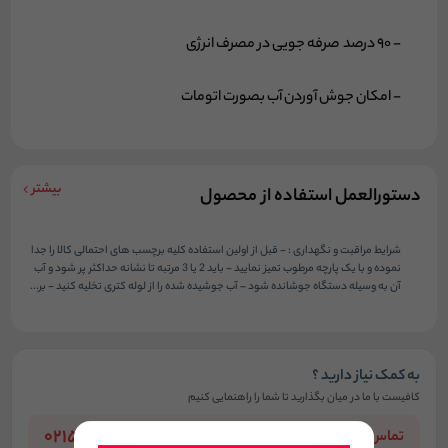
- 90 درصد صرفه جویی در مصرف انرژی
- امکان جوش آوردن آب بصورت اتومات
بیشتر
دستورالعمل استفاده از محصول
شرایط مراقبت و نگهداری : - قبل از اولین استفاده کلیه برچسب های احتمالی کالا را جدا
نموده و با یک پارچه مرطوب تمیز نمایید - باید 2 یا 3 مرتبه تا نشانه حداکثر پر شود و آب
آن به وسیله دستگاه جوشانده شود – آب جوشیده شده را از لوله کتری تخلیه کنید - بر...
به کمک نیاز دارید ؟
کافیست با ما در میان بگذارید تا شما را راهنمایی کنیم
02155055848
تماس بگیرید