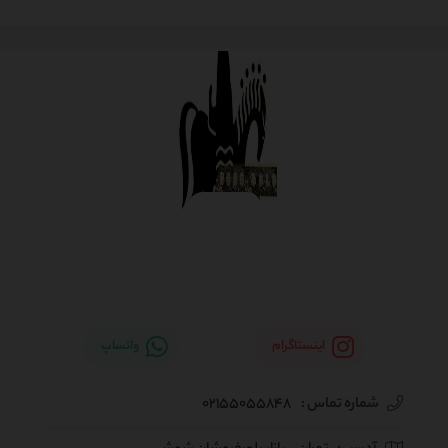
اینستاگرام
واتساپ
شماره تماس :
02155055848